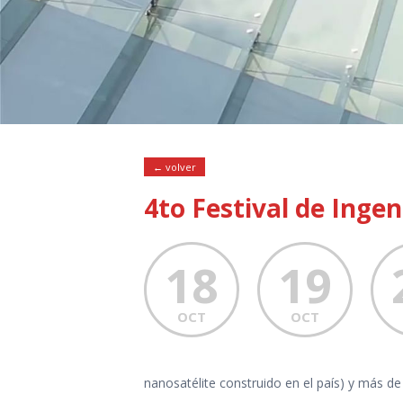
← volver
4to Festival de Ingen
18
19
OCT
OCT
nanosatélite construido en el país) y más de