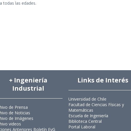
a todas las edades.
+ Ingeniería
Links de Interés
Industrial
Universidad de Chile
Facultad de Ciencias Físicas y
hivo de Prensa
Matemáticas
hivo de Noticias
Escuela de Ingeniería
hivo de Imágenes
Biblioteca Central
hivo videos
Portal Laboral
ciones Anteriores Boletín EyG