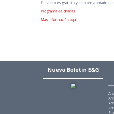
El evento es gratuito y está programado par
Programa de charlas
Más información aquí
Nuevo Boletín E&G
Arc
Arc
Arc
Arc
Edi