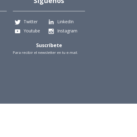
Síguenos
Twitter
LinkedIn
Youtube
Instagram
Suscríbete
Para recibir el newsletter en tu e-mail.
iencias Físicas y Matemáticas, Universidad de Chile
Beauchef 851, Santiago
+56229784827