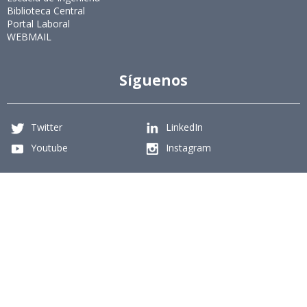
Biblioteca Central
Portal Laboral
WEBMAIL
Síguenos
Twitter
LinkedIn
Youtube
Instagram
Suscríbete
Para recibir el newsletter en tu e-mail.
Ingeniería Industrial, Facultad de Ciencias Físicas y
Matemáticas, Universidad de Chile