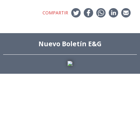
COMPARTIR
Nuevo Boletín E&G
+ Ingeniería Industrial
Archivo de Prensa
Archivo de Noticias
Archivo de Imágenes
Archivo videos
Ediciones Anteriores Boletín EyG
Directorio Telefónico
Directorio Académico