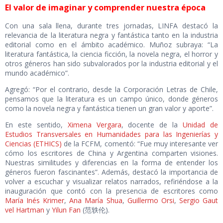
El valor de imaginar y comprender nuestra época
Con una sala llena, durante tres jornadas, LINFA destacó la
relevancia de la literatura negra y fantástica tanto en la industria
editorial como en el ámbito académico. Muñoz subraya: “La
literatura fantástica, la ciencia ficción, la novela negra, el horror y
otros géneros han sido subvalorados por la industria editorial y el
mundo académico”.
Agregó: “Por el contrario, desde la Corporación Letras de Chile,
pensamos que la literatura es un campo único, donde géneros
como la novela negra y fantástica tienen un gran valor y aporte”.
En este sentido,
Ximena Vergara
, docente de la
Unidad de
Estudios Transversales en Humanidades para las Ingenierías y
Ciencias (ETHICS)
de la FCFM, comentó: “Fue muy interesante ver
cómo los escritores de China y Argentina comparten visiones.
Nuestras similitudes y diferencias en la forma de entender los
géneros fueron fascinantes”. Además, destacó la importancia de
volver a escuchar y visualizar relatos narrados, refiriéndose a la
inauguración que contó con la presencia de escritores como
María Inés Krimer
,
Ana María Shua
,
Guillermo Orsi
,
Sergio Gaut
vel Hartman
y
Yilun Fan
(范轶伦).