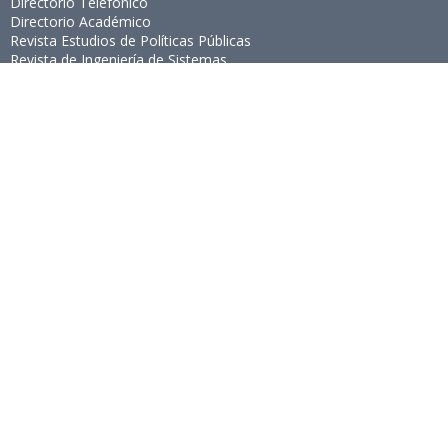
Directorio Telefónico
Directorio Académico
Revista Estudios de Políticas Públicas
Revista de Ingeniería de Sistemas
Links de Interés
Universidad de Chile
Facultad de Ciencias Físicas y Matemáticas
Escuela de Ingeniería
Biblioteca Central
Portal Laboral
WEBMAIL
Síguenos