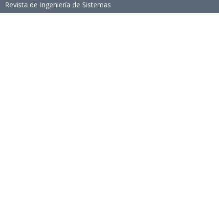
Revista de Ingeniería de Sistemas
Links de Interés
Universidad de Chile
Facultad de Ciencias Físicas y Matemáticas
Escuela de Ingeniería
Biblioteca Central
Portal Laboral
WEBMAIL
Síguenos
Twitter
LinkedIn
Youtube
Instagram