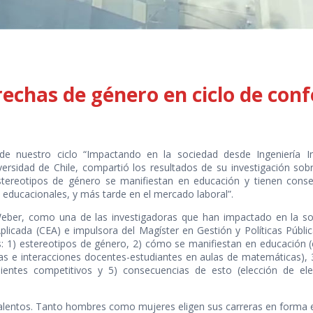
rechas de género en ciclo de conf
 de nuestro ciclo “Impactando en la sociedad desde Ingeniería In
ersidad de Chile, compartió los resultados de su investigación sob
estereotipos de género se manifiestan en educación y tienen cons
s educacionales, y más tarde en el mercado laboral”.
Weber, como una de las investigadoras que han impactado en la so
licada (CEA) e impulsora del Magíster en Gestión y Políticas Públi
s: 1) estereotipos de género, 2) cómo se manifiestan en educación (
 e interacciones docentes-estudiantes en aulas de matemáticas), 3)
entes competitivos y 5) consecuencias de esto (elección de el
entos. Tanto hombres como mujeres eligen sus carreras en forma est