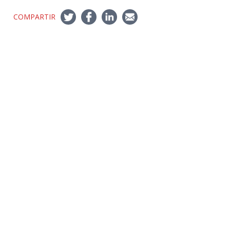
COMPARTIR
Síguenos
Twitter
LinkedIn
Youtube
Instagram
Suscríbete
Para recibir el newsletter en tu e-mail.