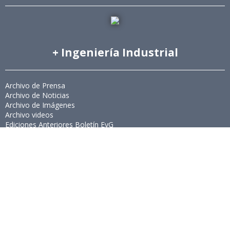
+ Ingeniería Industrial
Archivo de Prensa
Archivo de Noticias
Archivo de Imágenes
Archivo videos
Ediciones Anteriores Boletín EyG
Directorio Telefónico
Directorio Académico
Revista Estudios de Políticas Públicas
Revista de Ingeniería de Sistemas
Links de Interés