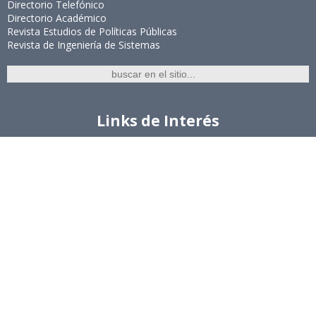
Directorio Telefónico
Directorio Académico
Revista Estudios de Políticas Públicas
Revista de Ingeniería de Sistemas
Links de Interés
Universidad de Chile
Facultad de Ciencias Físicas y Matemáticas
Escuela de Ingeniería
Biblioteca Central
Portal Laboral
WEBMAIL
Síguenos