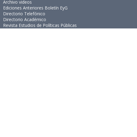
Archivo videos
Ediciones Anteriores Boletín EyG
Directorio Telefónico
Directorio Académico
Revista Estudios de Políticas Públicas
Revista de Ingeniería de Sistemas
Links de Interés
Universidad de Chile
Facultad de Ciencias Físicas y Matemáticas
Escuela de Ingeniería
Biblioteca Central
Portal Laboral
WEBMAIL
Síguenos