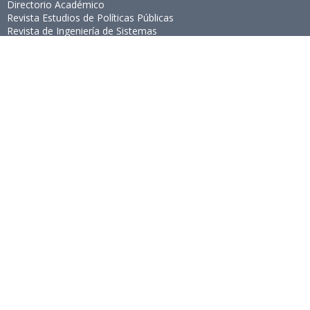
Directorio Académico
Revista Estudios de Políticas Públicas
Revista de Ingeniería de Sistemas
Links de Interés
Universidad de Chile
Facultad de Ciencias Físicas y Matemáticas
Escuela de Ingeniería
Biblioteca Central
Portal Laboral
WEBMAIL
Síguenos
Twitter
LinkedIn