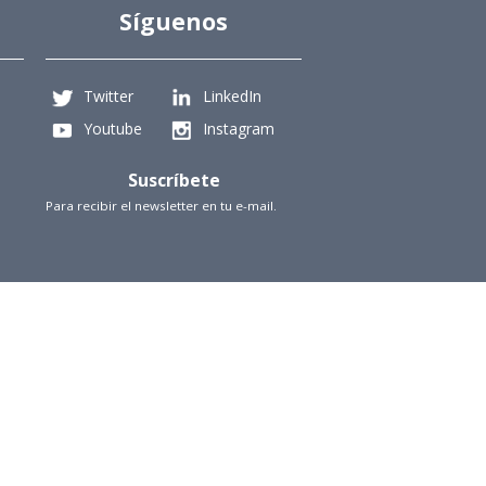
Síguenos
Twitter
LinkedIn
Youtube
Instagram
Suscríbete
Para recibir el newsletter en tu e-mail.
iencias Físicas y Matemáticas, Universidad de Chile
Beauchef 851, Santiago
+56229784827