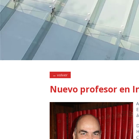
← volver
Nuevo profesor en In
A
E
á
D
H
C