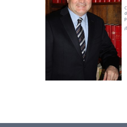
C
d
p
¡