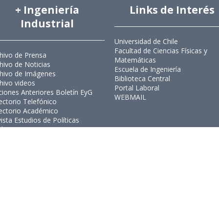
+ Ingeniería
Links de Interés
Industrial
Universidad de Chile
Facultad de Ciencias Físicas y
hivo de Prensa
Matemáticas
hivo de Noticias
Escuela de Ingeniería
hivo de Imágenes
Biblioteca Central
hivo videos
Portal Laboral
ciones Anteriores Boletín EyG
WEBMAIL
ectorio Telefónico
ectorio Académico
ista Estudios de Políticas
licas
ista de Ingeniería de Sistemas
Ingeniería Industrial, Facultad de C