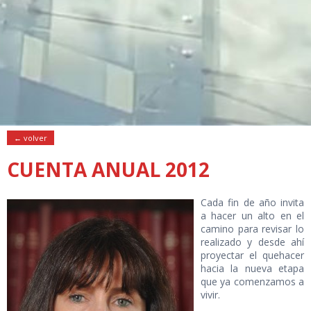
← volver
CUENTA ANUAL 2012
Cada fin de año invita
a hacer un alto en el
camino para revisar lo
realizado y desde ahí
proyectar el quehacer
hacia la nueva etapa
que ya comenzamos a
vivir.