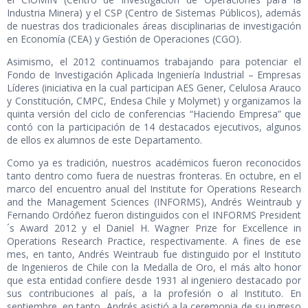
Industria Minera) y el CSP (Centro de Sistemas Públicos), además
de nuestras dos tradicionales áreas disciplinarias de investigación
en Economía (CEA) y Gestión de Operaciones (CGO).
Asimismo, el 2012 continuamos trabajando para potenciar el
Fondo de Investigación Aplicada Ingeniería Industrial – Empresas
Líderes (iniciativa en la cual participan AES Gener, Celulosa Arauco
y Constitución, CMPC, Endesa Chile y Molymet) y organizamos la
quinta versión del ciclo de conferencias “Haciendo Empresa” que
contó con la participación de 14 destacados ejecutivos, algunos
de ellos ex alumnos de este Departamento.
Como ya es tradición, nuestros académicos fueron reconocidos
tanto dentro como fuera de nuestras fronteras. En octubre, en el
marco del encuentro anual del Institute for Operations Research
and the Management Sciences (INFORMS), Andrés Weintraub y
Fernando Ordóñez fueron distinguidos con el INFORMS President
´s Award 2012 y el Daniel H. Wagner Prize for Excellence in
Operations Research Practice, respectivamente. A fines de ese
mes, en tanto, Andrés Weintraub fue distinguido por el Instituto
de Ingenieros de Chile con la Medalla de Oro, el más alto honor
que esta entidad confiere desde 1931 al ingeniero destacado por
sus contribuciones al país, a la profesión o al Instituto. En
septiembre, en tanto, Andrés asistió a la ceremonia de su ingreso