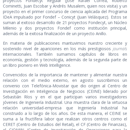
proyectos Fondecyt Regular (José Rafael Correa, Roberto
Cominetti, Juan Escobar y Andrés Musalem, quien nos visita) y un
proyecto en el primer concurso de ciencia aplicada del Programa
IDeA impulsado por Fondef – Conicyt (Juan Velásquez). Estos se
suman al exitoso desarrollo de 21 proyectos Fondecyt, un Núcleo
Milenio y dos proyectos Fondef como institución principal,
además de la exitosa finalización de un proyecto Anillo.
En materia de publicaciones mantuvimos nuestro creciente y
sostenido nivel de apariciones en los más prestigiosos
journals
internacionales. También sumamos capítulos de libros en
economía, gestión y tecnología, además de la segunda parte de
un libro pionero en Web Intelligence.
Convencidos de la importancia de mantener y alimentar nuestra
relación con el medio externo, en agosto suscribimos un
convenio con Telefónica-Movistar que dio origen al Centro de
Investigación en Inteligencia de Negocios (CEINE) liderado por
Sebastián Ríos y en el que participan varios investigadores
jóvenes de Ingeniería Industrial. Una muestra clara de la virtuosa
relación universidad-empresa que Ingeniería Industrial ha
construido a lo largo de los años. De esta manera, el CEINE se
suma a la fructífera labor que realizan otros centros como el
CERET (Centro de Estudios del Retail), el CF (Centro de Finanzas),
el CIOMIN (Centro de Investigación de Operaciones para la