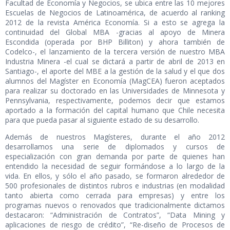
Facultad de Economía y Negocios, se ubica entre las 10 mejores
Escuelas de Negocios de Latinoamérica, de acuerdo al ranking
2012 de la revista América Economía. Si a esto se agrega la
continuidad del Global MBA -gracias al apoyo de Minera
Escondida (operada por BHP Billiton) y ahora también de
Codelco-, el lanzamiento de la tercera versión de nuestro MBA
Industria Minera -el cual se dictará a partir de abril de 2013 en
Santiago-, el aporte del MBE a la gestión de la salud y el que dos
alumnos del Magíster en Economía (MagCEA) fueron aceptados
para realizar su doctorado en las Universidades de Minnesota y
Pennsylvania, respectivamente, podemos decir que estamos
aportado a la formación del capital humano que Chile necesita
para que pueda pasar al siguiente estado de su desarrollo.
Además de nuestros Magísteres, durante el año 2012
desarrollamos una serie de diplomados y cursos de
especialización con gran demanda por parte de quienes han
entendido la necesidad de seguir formándose a lo largo de la
vida. En ellos, y sólo el año pasado, se formaron alrededor de
500 profesionales de distintos rubros e industrias (en modalidad
tanto abierta como cerrada para empresas) y entre los
programas nuevos o renovados que tradicionalmente dictamos
destacaron: “Administración de Contratos”, “Data Mining y
aplicaciones de riesgo de crédito”, “Re-diseño de Procesos de