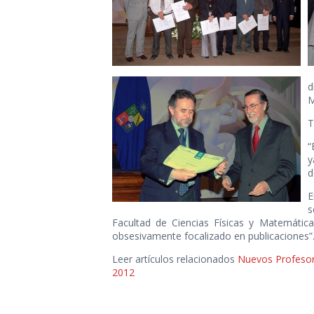
d
M
T
“
y
d
E
s
Facultad de Ciencias Físicas y Matemática
obsesivamente focalizado en publicaciones”
Leer artículos relacionados
Nuevos Profesore
2012