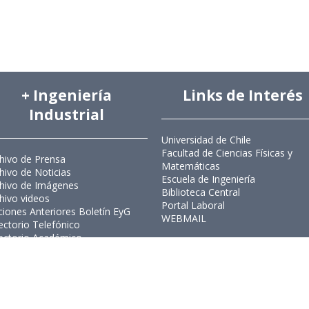
+ Ingeniería
Links de Interés
Industrial
Universidad de Chile
Facultad de Ciencias Físicas y
hivo de Prensa
Matemáticas
hivo de Noticias
Escuela de Ingeniería
hivo de Imágenes
Biblioteca Central
hivo videos
Portal Laboral
ciones Anteriores Boletín EyG
WEBMAIL
ectorio Telefónico
ectorio Académico
ista Estudios de Políticas
licas
ista de Ingeniería de Sistemas