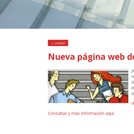
← volver
Nueva página web d
¡
r
d
d
d
I
Consultas y más información aquí