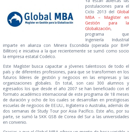
Ya están abiertas las
postulaciones para el
Ciclo 2013 del
Global
MBA – Magíster en
Gestión para la
Globalización
,
programa que
Ingeniería Industrial
imparte en alianza con Minera Escondida (operada por BHP
Billiton) e iniciativa a la que recientemente se sumó como socio
la empresa estatal Codelco.
Este Magíster busca capacitar a jóvenes talentosos de todo el
país y de diferentes profesiones, para que se transformen en los
futuros líderes de gestión y negocios en las empresas y las
organizaciones globales. En total, son casi 300 alumnos y
egresados los que desde el año 2007 se han beneficiado con el
formato académico internacional de este programa de 18 meses
de duración y ocho de los cuales se desarrollan en prestigiosas
escuelas de negocios de EE.UU., Inglaterra o Australia, además de
dos semanas de Study Tour por Asia Pacífico. Este año, por su
parte, se sumó la SKK GSB de Corea del Sur a las universidades
en convenio.
Gracias a que el Global MBA ofrece un monto de beca variable a