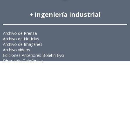
+ Ingeniería Industrial
Archivo de Prensa
Archivo de Noticias
Archivo de Imágenes
Archivo videos
Ediciones Anteriores Boletín EyG
Directorio Telefónico
Directorio Académico
Revista Estudios de Políticas Públicas
Revista de Ingeniería de Sistemas
Links de Interés
Universidad de Chile