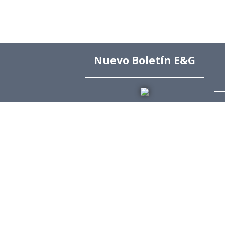
Nuevo Boletín E&G
Arc
Arc
Arc
Arc
Edi
Dir
Dir
Rev
Púb
Rev