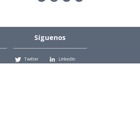
Síguenos
Twitter
LinkedIn
Youtube
Instagram
Suscríbete
Para recibir el newsletter en tu e-mail.