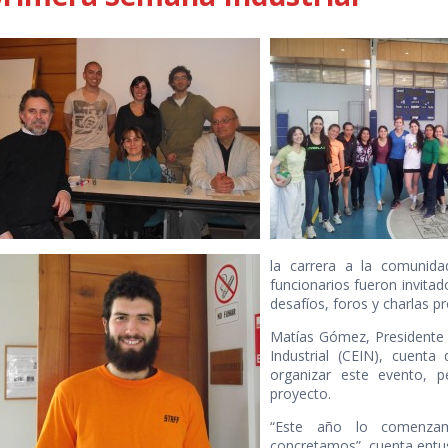
la carrera a la comunida
funcionarios fueron invitad
desafíos, foros y charlas 
Matías Gómez, Presidente d
Industrial (CEIN), cuent
organizar este evento, p
proyecto.
“Este año lo comenza
concretamos”, cuenta entu