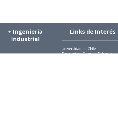
+ Ingeniería
Links de Interés
Industrial
Universidad de Chile
Facultad de Ciencias Físicas y
hivo de Prensa
Matemáticas
hivo de Noticias
Escuela de Ingeniería
hivo de Imágenes
Biblioteca Central
hivo videos
Portal Laboral
ciones Anteriores Boletín EyG
WEBMAIL
ectorio Telefónico
ectorio Académico
ista Estudios de Políticas
licas
ista de Ingeniería de Sistemas