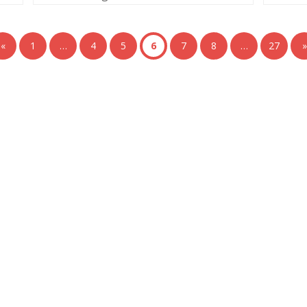
«
1
…
4
5
6
7
8
…
27
»
+ Ingeniería
Links de Interés
Industrial
Universidad de Chile
Facultad de Ciencias Físicas y
hivo de Prensa
Matemáticas
hivo de Noticias
Escuela de Ingeniería
hivo de Imágenes
Biblioteca Central
hivo videos
Portal Laboral
ciones Anteriores Boletín EyG
WEBMAIL
ectorio Telefónico
ectorio Académico
ista Estudios de Políticas
licas
ista de Ingeniería de Sistemas