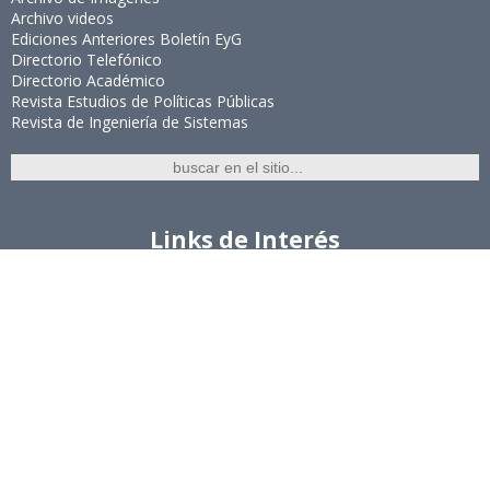
Archivo videos
Ediciones Anteriores Boletín EyG
Directorio Telefónico
Directorio Académico
Revista Estudios de Políticas Públicas
Revista de Ingeniería de Sistemas
Links de Interés
Universidad de Chile
Facultad de Ciencias Físicas y Matemáticas
Escuela de Ingeniería
Biblioteca Central
Portal Laboral
WEBMAIL
Síguenos