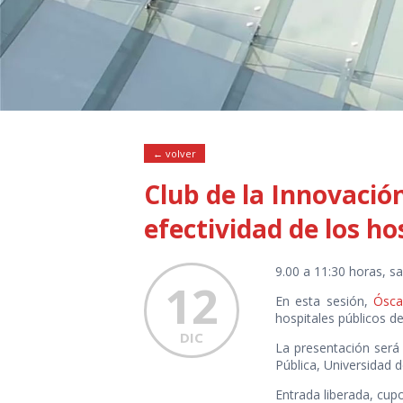
← volver
Club de la Innovació
efectividad de los ho
9.00 a 11:30 horas, sa
12
En esta sesión,
Ósca
hospitales públicos d
DIC
La presentación ser
Pública, Universidad d
Entrada liberada, cupo