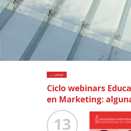
← volver
Ciclo webinars Educa
en Marketing: alguna
13