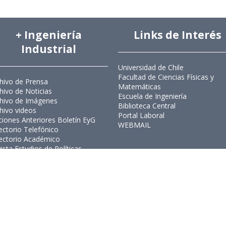
+ Ingeniería
Links de Interés
Industrial
Universidad de Chile
Facultad de Ciencias Físicas y
hivo de Prensa
Matemáticas
hivo de Noticias
Escuela de Ingeniería
hivo de Imágenes
Biblioteca Central
hivo videos
Portal Laboral
ciones Anteriores Boletín EyG
WEBMAIL
ectorio Telefónico
ectorio Académico
ista Estudios de Políticas
licas
ista de Ingeniería de Sistemas