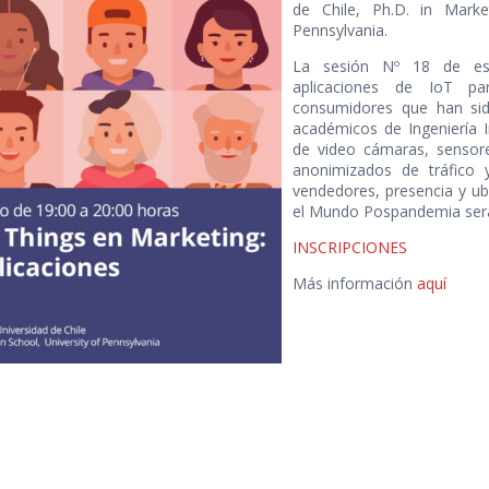
de Chile, Ph.D. in Marke
Pennsylvania.
La sesión Nº 18 de este
aplicaciones de IoT p
consumidores que han sid
académicos de Ingeniería In
de video cámaras, sensore
anonimizados de tráfico y
vendedores, presencia y ub
el Mundo Pospandemia será
INSCRIPCIONES
Más información
aquí