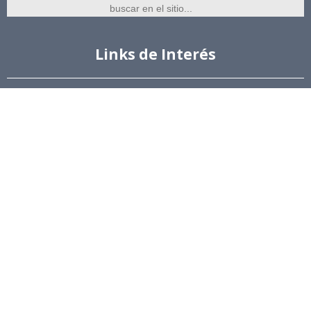
Links de Interés
Universidad de Chile
Facultad de Ciencias Físicas y Matemáticas
Escuela de Ingeniería
Biblioteca Central
Portal Laboral
WEBMAIL
Síguenos
Twitter
LinkedIn
Youtube
Instagram
Suscríbete