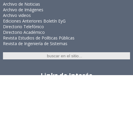
Archivo de Noticias
Archivo de Imágenes
Archivo videos
Ediciones Anteriores Boletín EyG
Directorio Telefónico
Directorio Académico
Revista Estudios de Políticas Públicas
Revista de Ingeniería de Sistemas
Links de Interés
Universidad de Chile
Facultad de Ciencias Físicas y Matemáticas
Escuela de Ingeniería
Biblioteca Central
Portal Laboral
WEBMAIL