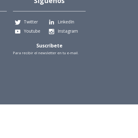
Síguenos
Twitter
LinkedIn
Youtube
Instagram
Suscríbete
Para recibir el newsletter en tu e-mail.
iencias Físicas y Matemáticas, Universidad de Chile
Beauchef 851, Santiago
+56229784827