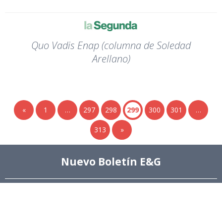
Quo Vadis Enap (columna de Soledad
Arellano)
«
1
…
297
298
299
300
301
…
313
»
Nuevo Boletín E&G