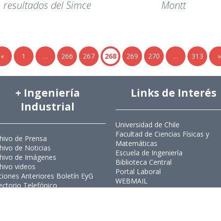
resultados del Simce
Montt
«
1
…
266
267
268
269
270
…
313
»
+ Ingeniería
Links de Interés
Industrial
Universidad de Chile
Facultad de Ciencias Físicas y
hivo de Prensa
Matemáticas
hivo de Noticias
Escuela de Ingeniería
hivo de Imágenes
Biblioteca Central
hivo videos
Portal Laboral
ciones Anteriores Boletín EyG
WEBMAIL
ectorio Telefónico
ectorio Académico
ista Estudios de Políticas
licas