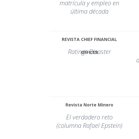
matrícula y empleo en
última década
REVISTA CHIEF FINANCIAL
Ratings Disaster
OFFICER
a
Revista Norte Minero
El verdadero reto
(columna Rafael Epstein)