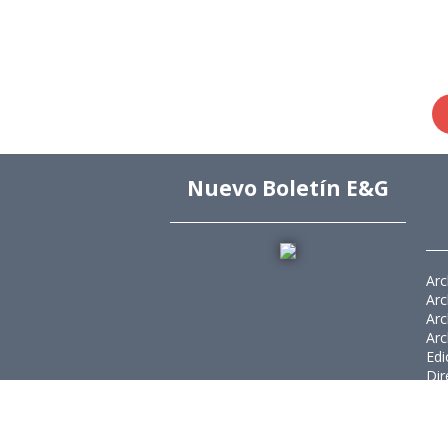
Nuevo Boletín E&G
Arc
Arc
Arc
Arc
Edi
Dir
Dir
Rev
Púb