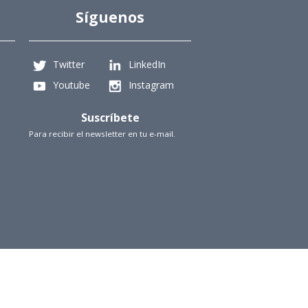
Síguenos
Twitter
LinkedIn
Youtube
Instagram
Suscríbete
Para recibir el newsletter en tu e-mail.
iencias Físicas y Matemáticas, Universidad de Chile
Beauchef 851, Santiago
+56229784827