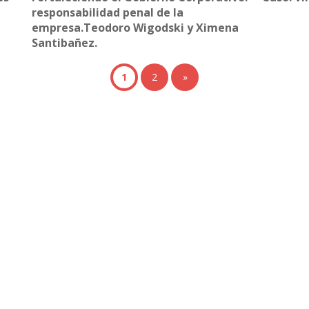
responsabilidad penal de la
empresa.Teodoro Wigodski y Ximena
Santibañez.
1
2
»
+ Ingeniería
Links de Interés
Industrial
Universidad de Chile
Facultad de Ciencias Físicas y
hivo de Prensa
Matemáticas
hivo de Noticias
Escuela de Ingeniería
hivo de Imágenes
Biblioteca Central
hivo videos
Portal Laboral
ciones Anteriores Boletín EyG
WEBMAIL
ectorio Telefónico
ectorio Académico