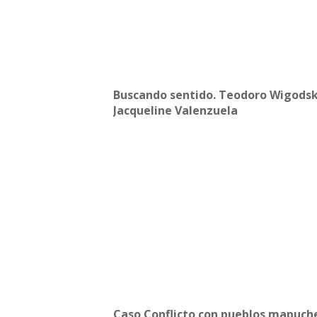
Buscando sentido. Teodoro Wigodsk
Jacqueline Valenzuela
Caso Conflicto con pueblos mapuch