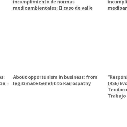
incumplimiento de normas
incumpl
medioambientales: El caso de valle
medioam
nevado
s:
About opportunism in business: from
“Respons
tía –
legitimate benefit to kairospathy
(RSE) Ev
Teodoro 
Trabajo 
Fernand
Emilia S
4839-1 d
Industri