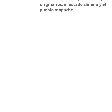
originarios: el estado chileno y el
pueblo mapuche.
Nuevo Boletín E&G
Arc
Arc
Arc
Arc
Edi
Dir
Dir