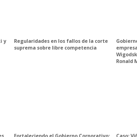
supervis
i y
Regularidades en los fallos de la corte
Gobiern
suprema sobre libre competencia
empresa
Wigodsk
Ronald 
es
Fortaleciendo el Gobierno Corporativo:
Caso: Vi