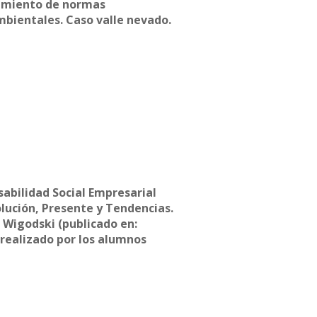
imiento de normas
bientales. Caso valle nevado.
abilidad Social Empresarial
olución, Presente y Tendencias.
Wigodski (publicado en:
realizado por los alumnos
o Nowajewski, Alberto Pérez, y
chlesinger, para el curso IN
e la carrera de Ingenieria Civil
al con la orientación y