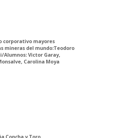
ión del Profesor)
o corporativo mayores
s mineras del mundo:Teodoro
i/Alumnos: Victor Garay,
Monsalve, Carolina Moya
ña Concha y Toro