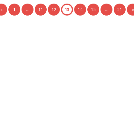
«
1
…
11
12
13
14
15
…
21
»
+ Ingeniería
Links de Interés
Industrial
Universidad de Chile
Facultad de Ciencias Físicas y
hivo de Prensa
Matemáticas
hivo de Noticias
Escuela de Ingeniería
hivo de Imágenes
Biblioteca Central
hivo videos
Portal Laboral
ciones Anteriores Boletín EyG
WEBMAIL
ectorio Telefónico
ectorio Académico
ista Estudios de Políticas
licas
ista de Ingeniería de Sistemas