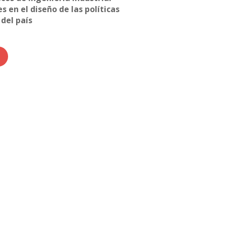
s en el diseño de las políticas
 del país
Síguenos
Twitter
LinkedIn
Youtube
Instagram
Suscríbete
Para recibir el newsletter en tu e-mail.