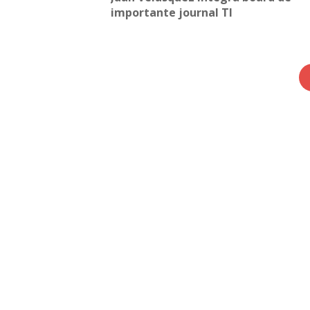
importante journal TI
Nuevo Boletín E&G
Arc
Arc
Arc
Arc
Edi
Dir
Dir