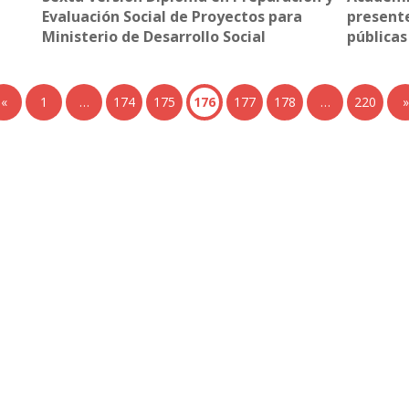
Evaluación Social de Proyectos para
presente
Ministerio de Desarrollo Social
públicas
«
1
…
174
175
176
177
178
…
220
»
+ Ingeniería
Links de Interés
Industrial
Universidad de Chile
Facultad de Ciencias Físicas y
hivo de Prensa
Matemáticas
hivo de Noticias
Escuela de Ingeniería
hivo de Imágenes
Biblioteca Central
hivo videos
Portal Laboral
ciones Anteriores Boletín EyG
WEBMAIL
ectorio Telefónico
ectorio Académico