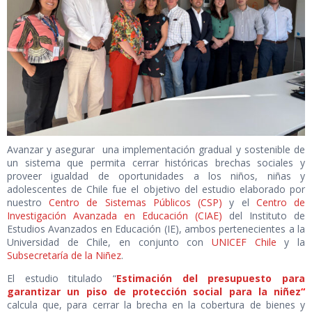
Avanzar y asegurar una implementación gradual y sostenible de
un sistema que permita cerrar históricas brechas sociales y
proveer igualdad de oportunidades a los niños, niñas y
adolescentes de Chile fue el objetivo del estudio elaborado por
nuestro
Centro de Sistemas Públicos (CSP)
y el
Centro de
Investigación Avanzada en Educación (CIAE)
del Instituto de
Estudios Avanzados en Educación (IE), ambos pertenecientes a la
Universidad de Chile, en conjunto con
UNICEF Chile
y la
Subsecretaría de la Niñez
.
El estudio titulado “
Estimación del presupuesto para
garantizar un piso de protección social para la niñez
“
calcula que, para cerrar la brecha en la cobertura de bienes y