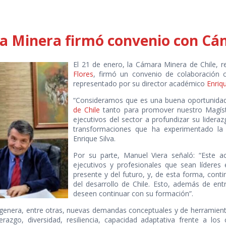
ia Minera firmó convenio con Cá
El 21 de enero, la Cámara Minera de Chile, 
Flores
, firmó un convenio de colaboración
representado por su director académico
Enriq
“Consideramos que es una buena oportunidad 
de Chile
tanto para promover nuestro Magíste
ejecutivos del sector a profundizar su lidera
transformaciones que ha experimentado la i
Enrique Silva.
Por su parte, Manuel Viera señaló: “Este a
ejecutivos y profesionales que sean líderes 
presente y del futuro, y, de esta forma, cont
del desarrollo de Chile. Esto, además de ent
deseen continuar con su formación”.
nera, entre otras, nuevas demandas conceptuales y de herramientas
razgo, diversidad, resiliencia, capacidad adaptativa frente a lo