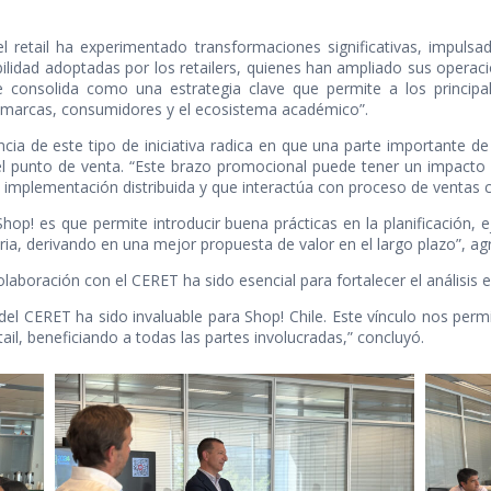
 el retail ha experimentado transformaciones significativas, impul
ilidad adoptadas por los retailers, quienes han ampliado sus operac
 se consolida como una estrategia clave que permite a los princip
re marcas, consumidores y el ecosistema académico”.
ncia de este tipo de iniciativa radica en que una parte importante 
l punto de venta. “Este brazo promocional puede tener un impacto r
 implementación distribuida y que interactúa con proceso de ventas 
Shop! es que permite introducir buena prácticas en la planificación,
ia, derivando en una mejor propuesta de valor en el largo plazo”, ag
olaboración con el CERET ha sido esencial para fortalecer el análisis 
o del CERET ha sido invaluable para Shop! Chile. Este vínculo nos per
ail, beneficiando a todas las partes involucradas,” concluyó.