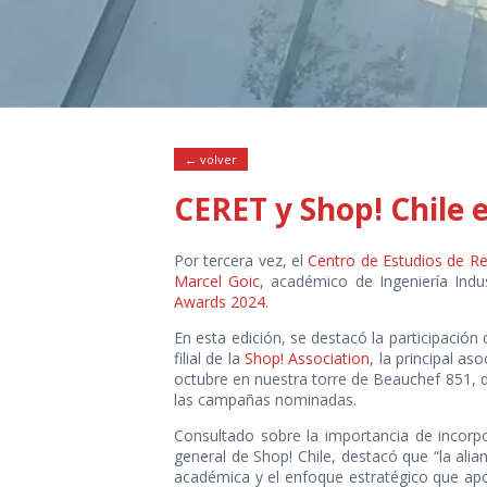
← volver
CERET y Shop! Chile
Por tercera vez, el
Centro de Estudios de Re
Marcel Goic
, académico de Ingeniería Indu
Awards 2024
.
En esta edición, se destacó la participació
filial de la
Shop! Association
, la principal a
octubre en nuestra torre de Beauchef 851, 
las campañas nominadas.
Consultado sobre la importancia de incorp
general de Shop! Chile, destacó que “la alia
académica y el enfoque estratégico que apor