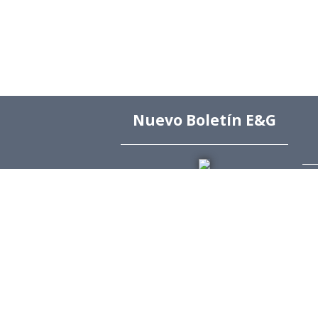
Nuevo Boletín E&G
Arc
Arc
Arc
Arc
Edi
Dir
Dir
Rev
Púb
Rev