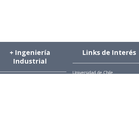
+ Ingeniería
Links de Interés
Industrial
Universidad de Chile
Facultad de Ciencias Físicas y
hivo de Prensa
Matemáticas
hivo de Noticias
Escuela de Ingeniería
hivo de Imágenes
Biblioteca Central
hivo videos
Portal Laboral
ciones Anteriores Boletín EyG
WEBMAIL
ectorio Telefónico
ectorio Académico
ista Estudios de Políticas
licas
ista de Ingeniería de Sistemas