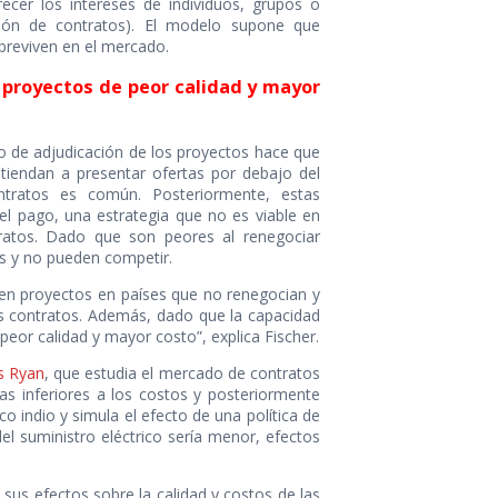
ecer los intereses de individuos, grupos o
ión de contratos). El modelo supone que
breviven en el mercado.
proyectos de peor calidad y mayor
 de adjudicación de los proyectos hace que
tiendan a presentar ofertas por debajo del
tratos es común. Posteriormente, estas
l pago, una estrategia que no es viable en
ratos. Dado que son peores al renegociar
s y no pueden competir.
 en proyectos en países que no renegocian y
s contratos. Además, dado que la capacidad
eor calidad y mayor costo”, explica Fischer.
s Ryan
, que estudia el mercado de contratos
s inferiores a los costos y posteriormente
 indio y simula el efecto de una política de
l suministro eléctrico sería menor, efectos
y sus efectos sobre la calidad y costos de las