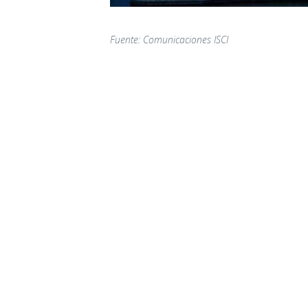
Fuente: Comunicaciones ISCI
Nuevo Boletín E&G
Arc
Arc
Arc
Arc
Edi
Dir