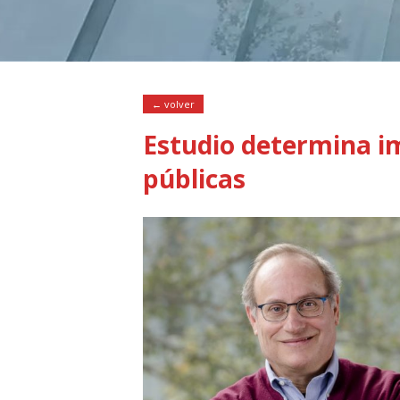
← volver
Estudio determina i
públicas