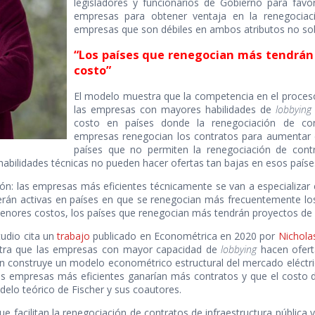
legisladores y funcionarios de Gobierno para favor
empresas para obtener ventaja en la renegociac
empresas que son débiles en ambos atributos no so
“Los países que renegocian más tendrán 
costo”
El modelo muestra que la competencia en el proceso
las empresas con mayores habilidades de
lobbying
costo en países donde la renegociación de con
empresas renegocian los contratos para aumentar e
países que no permiten la renegociación de cont
abilidades técnicas no pueden hacer ofertas tan bajas en esos paíse
ión: las empresas más eficientes técnicamente se van a especializar
rán activas en países en que se renegocian más frecuentemente lo
menores costos, los países que renegocian más tendrán proyectos de p
tudio cita un
trabajo
publicado en Econométrica en 2020 por
Nichola
estra que las empresas con mayor capacidad de
lobbying
hacen oferta
n construye un modelo econométrico estructural del mercado eléctrico
as empresas más eficientes ganarían más contratos y que el costo de
elo teórico de Fischer y sus coautores.
que facilitan la renegociación de contratos de infraestructura pública 