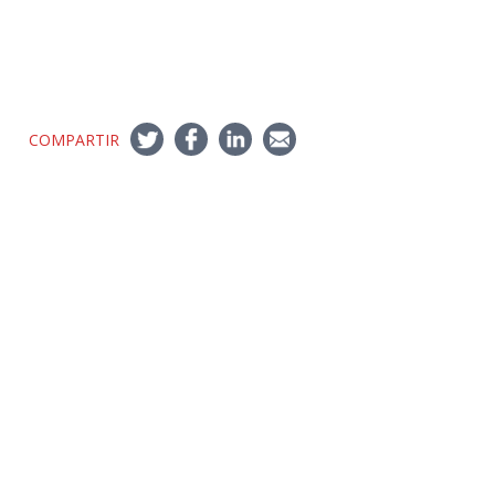
COMPARTIR
Síguenos
Twitter
LinkedIn
Youtube
Instagram
Suscríbete
Para recibir el newsletter en tu e-mail.