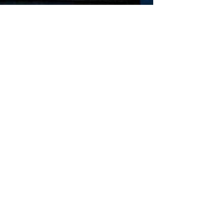
+ Ingeniería
Links de Interés
Industrial
Universidad de Chile
Facultad de Ciencias Físicas y
hivo de Prensa
Matemáticas
hivo de Noticias
Escuela de Ingeniería
hivo de Imágenes
Biblioteca Central
hivo videos
Portal Laboral
ciones Anteriores Boletín EyG
WEBMAIL
ectorio Telefónico