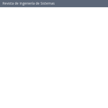
Revista de Ingeniería de Sistemas
Links de Interés
Universidad de Chile
Facultad de Ciencias Físicas y Matemáticas
Escuela de Ingeniería
Biblioteca Central
Portal Laboral
WEBMAIL
Síguenos
Twitter
LinkedIn
Youtube
Instagram