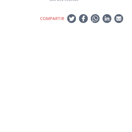
COMPARTIR
Nuevo Boletín E&G
+ Ingeniería Industrial
Archivo de Prensa
Archivo de Noticias
Archivo de Imágenes
Archivo videos
Ediciones Anteriores Boletín EyG
Directorio Telefónico