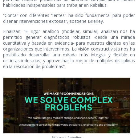
habilidades indispensables para trabajar en Rebelius.
“Contar con diferentes “lentes” ha sido fundamental para poder
diseñar intervenciones exitosas”, sostiene Brierley.
Finalizan: “El
rigor analítico
(modelar, simular, analizar) nos ha
permitido generar diagnósticos robustos -desde una mirada
cuantitativa y basada en evidencia- para nuestros clientes en las
organizaciones que intervenimos. La
visión constructivista
nos ha
posibilitado desarrollar una mirada más integral y flexible en
distintas industrias, y aprovechar lo mejor de múltiples disciplinas
en la resolución de problemas”.
Sitio web Rebelius