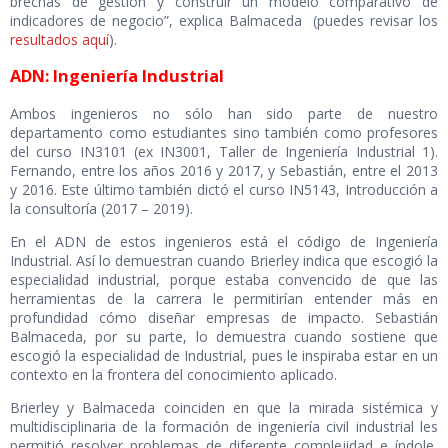
brechas de gestión y construir un modelo comparativo de
indicadores de negocio”, explica
Balmaceda
(puedes revisar los
resultados aquí
).
ADN: Ingeniería Industrial
Ambos ingenieros no sólo han sido parte de nuestro
departamento como estudiantes sino también como profesores
del curso
IN3101 (ex IN3001, Taller de Ingeniería Industrial 1).
Fernando, entre los años 2016 y 2017, y Sebastián, entre el 2013
y 2016. Este último también dictó el curso I
N5143, Introducción a
la consultoría (2017 – 2019).
En el ADN de estos ingenieros está el código de Ingeniería
Industrial. Así lo demuestran cuando
Brierley indica que escogió la
especialidad industrial,
porque estaba convencido de que las
herramientas de la carrera le permitirían entender más en
profundidad cómo diseñar empresas de impacto.
Sebastián
Balmaceda, por su parte, lo demuestra cuando sostiene que
escogió la especialidad de Industrial,
pues le inspiraba estar en un
contexto en la frontera del conocimiento aplicado.
Brierley y Balmaceda coinciden en que la mirada sistémica y
multidisciplinaria de la formación de ingeniería civil industrial les
permitió resolver problemas de diferente complejidad e índole,