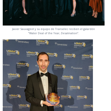
Javier Sauvageot y su equipo de Transelec reciben el galardón
“Water Deal of the Year, Desalination”.