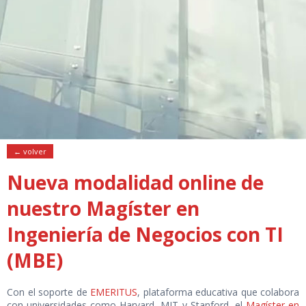
← volver
Nueva modalidad online de
nuestro Magíster en
Ingeniería de Negocios con TI
(MBE)
Con el soporte de
EMERITUS
, plataforma educativa que colabora
con universidades como Harvard, MIT y Stanford, el
Magíster en