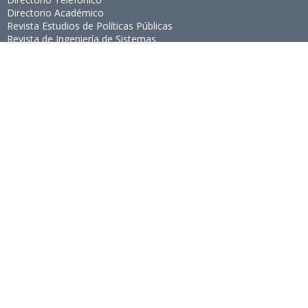
Directorio Académico
Revista Estudios de Políticas Públicas
Revista de Ingeniería de Sistemas
Links de Interés
Universidad de Chile
Facultad de Ciencias Físicas y Matemáticas
Escuela de Ingeniería
Biblioteca Central
Portal Laboral
WEBMAIL
Síguenos