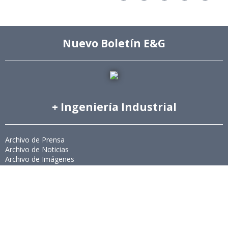
Nuevo Boletín E&G
+ Ingeniería Industrial
Archivo de Prensa
Archivo de Noticias
Archivo de Imágenes
Archivo videos
Ediciones Anteriores Boletín EyG
Directorio Telefónico
Directorio Académico
Revista Estudios de Políticas Públicas
Revista de Ingeniería de Sistemas