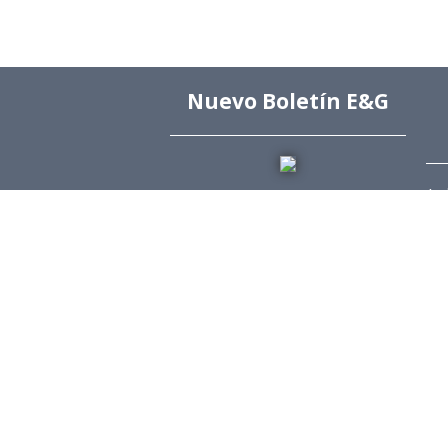
Nuevo Boletín E&G
Arc
Arc
Arc
Arc
Edi
Dir
Dir
Rev
Púb
Rev