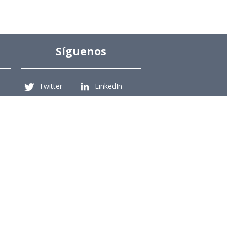
Síguenos
Twitter
LinkedIn
Youtube
Instagram
Suscríbete
Para recibir el newsletter en tu e-mail.