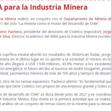
 para la Industria Minera
ria Minera
realizó, en conjunto con el
Departamento de Minería de
 11 del ciclo “La minería como el motor del desarrollo de Chile”.
imo Pacheco
, presidente del directorio de Codelco (expositor);
Jorg
e Silva
, Director Académico del MBA para la Industria Minera (modera
a cuprífera estatal abordó los resultados de GlobeScan Radar, prog
nería en el último lugar en su aporte a la sociedad; el retraso en la
este año (llegará a US$ 1.540 millones, 43,9% menor a los excedent
ión energética; el futuro del lito; el sucesor de André Sougarret, pres
ineral, yacimientos mineros de más de 100 años y tiempos de desarrol
l, otro de los temas expuestos, Pacheco afirmó: “Es fundamental que
emas que tiene Codelco son propios de una empresa grande y todos s
or de desarrollo de Chile” se dicta desde junio de 2021 y es coordin
Industria Minera. Esta charla es la primera actividad que se realiza
análisis de un conjunto de temas claves en la minería para su desarro