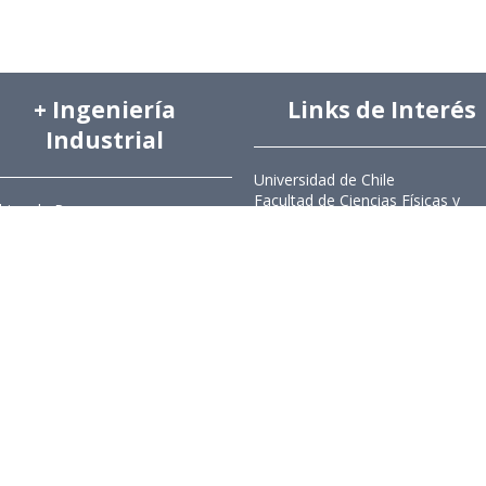
+ Ingeniería
Links de Interés
Industrial
Universidad de Chile
Facultad de Ciencias Físicas y
hivo de Prensa
Matemáticas
hivo de Noticias
Escuela de Ingeniería
hivo de Imágenes
Biblioteca Central
hivo videos
Portal Laboral
ciones Anteriores Boletín EyG
WEBMAIL
ectorio Telefónico
ectorio Académico
ista Estudios de Políticas
licas
ista de Ingeniería de Sistemas