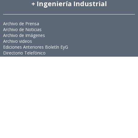
+ Ingeniería Industrial
Archivo de Prensa
Archivo de Noticias
Archivo de Imágenes
Archivo videos
Ediciones Anteriores Boletín EyG
Directorio Telefónico
Directorio Académico
Revista Estudios de Políticas Públicas
Revista de Ingeniería de Sistemas
Links de Interés
Universidad de Chile
Facultad de Ciencias Físicas y Matemáticas
Escuela de Ingeniería