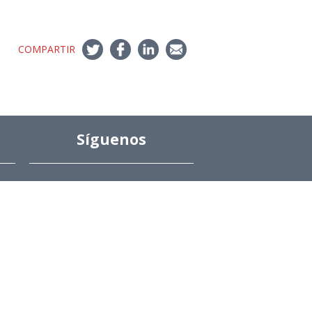
COMPARTIR
Síguenos
Twitter
LinkedIn
Youtube
Instagram
Suscríbete
Para recibir el newsletter en tu e-mail.