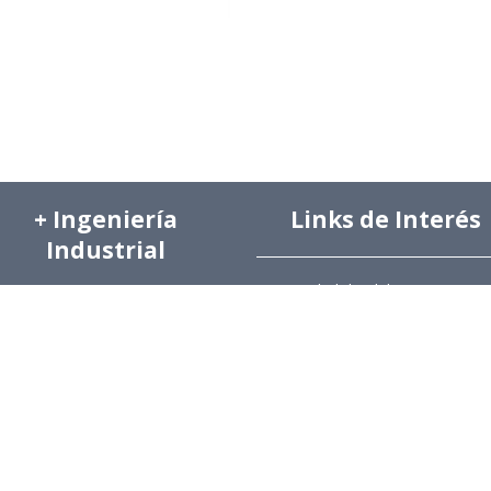
+ Ingeniería
Links de Interés
Industrial
Universidad de Chile
Facultad de Ciencias Físicas y
hivo de Prensa
Matemáticas
hivo de Noticias
Escuela de Ingeniería
hivo de Imágenes
Biblioteca Central
hivo videos
Portal Laboral
ciones Anteriores Boletín EyG
WEBMAIL
ectorio Telefónico
ectorio Académico
ista Estudios de Políticas
licas