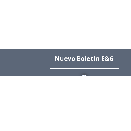
Nuevo Boletín E&G
Arc
Arc
Arc
Arc
Edi
Dir
Dir
Rev
Púb