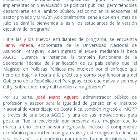
implementación y evaluación de políticas públicas, permitiéndoles
desarrollarse en el ámbito público, así como en la academia, el
sector privado y ONG´s”. Adicionalmente, señala que en el mes de
julio se dará la bienvenida a las y los estudiantes de la versión
ejecutiva del programa.
Entre las y los nuevos estudiantes del programa, se encuentra
Fanny Pineda
, economista de la Universidad Nacional de
Asunción, Paraguay, quien ingresó al MGPP mediante la beca
AGCID. Durante la instancia, la también funcionaria de la
Secretaría Técnica de Planificación de su país señaló que “el
Magíster en Políticas Públicas me interesó por el enfoque que
tiene de bajar la teoría a la práctica y como soy funcionaria del
Gobierno de la República del Paraguay, creo que me va a ser muy
útil y, sobre todo, muy útil también a mi gobierno”.
Por su parte,
José Mario Agüero
, administrador público de
profesión y asesor para la igualdad de género en el Instituto
Nacional de Aprendizaje de Costa Rica, también ingresó al MGPP
a través de una beca AGCID, y una de sus motivaciones para
postular “fue la excelencia que presenta este magíster que lo
marca a uno como persona egresada, incluso el componente
económico para mí tenía un gran valor y este magíster lo tiene, o
sea, ese análisis económico para poder tomar decisiones, eso