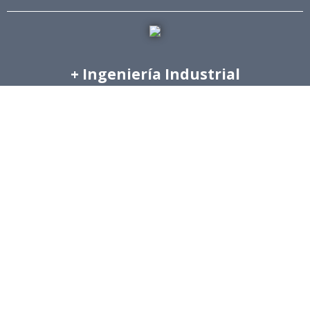
+ Ingeniería Industrial
Archivo de Prensa
Archivo de Noticias
Archivo de Imágenes
Archivo videos
Ediciones Anteriores Boletín EyG
Directorio Telefónico
Directorio Académico
Revista Estudios de Políticas Públicas
Revista de Ingeniería de Sistemas
Links de Interés