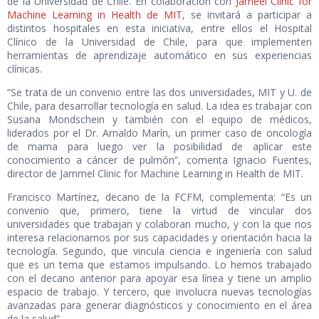
de la Universidad de Chile. En colaboración con
Jameel Clinic for
Machine Learning in Health de MIT
, se invitará a participar a
distintos hospitales en esta iniciativa, entre ellos el Hospital
Clínico de la Universidad de Chile, para que implementen
herramientas de aprendizaje automático en sus experiencias
clínicas.
“Se trata de un convenio entre las dos universidades, MIT y U. de
Chile, para desarrollar tecnología en salud. La idea es trabajar con
Susana Mondschein y también con el equipo de médicos,
liderados por el Dr. Arnaldo Marín, un primer caso de oncología
de mama para luego ver la posibilidad de aplicar este
conocimiento a cáncer de pulmón”, comenta Ignacio Fuentes,
director de Jammel Clinic for Machine Learning in Health de MIT.
Francisco Martínez, decano de la FCFM, complementa: “Es un
convenio que, primero, tiene la virtud de vincular dos
universidades que trabajan y colaboran mucho, y con la que nos
interesa relacionarnos por sus capacidades y orientación hacia la
tecnología. Segundo, que vincula ciencia e ingeniería con salud
que es un tema que estamos impulsando. Lo hemos trabajado
con el decano anterior para apoyar esa línea y tiene un amplio
espacio de trabajo. Y tercero, que involucra nuevas tecnologías
avanzadas para generar diagnósticos y conocimiento en el área
de la salud”.