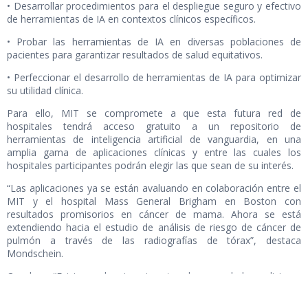
• Desarrollar procedimientos para el despliegue seguro y efectivo
de herramientas de IA en contextos clínicos específicos.
• Probar las herramientas de IA en diversas poblaciones de
pacientes para garantizar resultados de salud equitativos.
• Perfeccionar el desarrollo de herramientas de IA para optimizar
su utilidad clínica.
Para ello, MIT se compromete a que esta futura red de
hospitales tendrá acceso gratuito a un repositorio de
herramientas de inteligencia artificial de vanguardia, en una
amplia gama de aplicaciones clínicas y entre las cuales los
hospitales participantes podrán elegir las que sean de su interés.
“Las aplicaciones ya se están avaluando en colaboración entre el
MIT y el hospital Mass General Brigham en Boston con
resultados promisorios en cáncer de mama. Ahora se está
extendiendo hacia el estudio de análisis de riesgo de cáncer de
pulmón a través de las radiografías de tórax”, destaca
Mondschein.
Concluye: “Existe mucha sinergia entre el campo de la medicina e
ingeniería. Es el caso, por ejemplo, del desarrollo de políticas de
prevención o detección precoz en cánceres como el de mama,