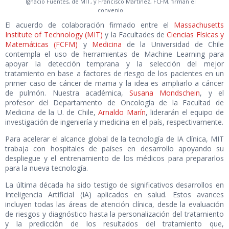
Ignacio Fuentes, de MIT, y Francisco Martínez, FCFM, firman el
convenio
El acuerdo de colaboración firmado entre el
Massachusetts
Institute of Technology (MIT)
y la Facultades de
Ciencias Físicas y
Matemáticas (FCFM)
y
Medicina
de la Universidad de Chile
contempla el uso de herramientas de Machine Learning para
apoyar la detección temprana y la selección del mejor
tratamiento en base a factores de riesgo de los pacientes en un
primer caso de cáncer de mama y la idea es ampliarlo a cáncer
de pulmón. Nuestra académica,
Susana Mondschein
, y el
profesor del Departamento de Oncología de la Facultad de
Medicina de la U. de Chile,
Arnaldo Marín
, liderarán el equipo de
investigación de ingeniería y medicina en el país, respectivamente.
Para acelerar el alcance global de la tecnología de IA clínica, MIT
trabaja con hospitales de países en desarrollo apoyando su
despliegue y el entrenamiento de los médicos para prepararlos
para la nueva tecnología.
La última década ha sido testigo de significativos desarrollos en
Inteligencia Artificial (IA) aplicados en salud. Estos avances
incluyen todas las áreas de atención clínica, desde la evaluación
de riesgos y diagnóstico hasta la personalización del tratamiento
y la predicción de los resultados del tratamiento que,