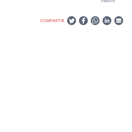
hábitos
COMPARTIR
Nuevo Boletín E&G
+ Ingeniería Industrial
Archivo de Prensa
Archivo de Noticias
Archivo de Imágenes
Archivo videos
Ediciones Anteriores Boletín EyG