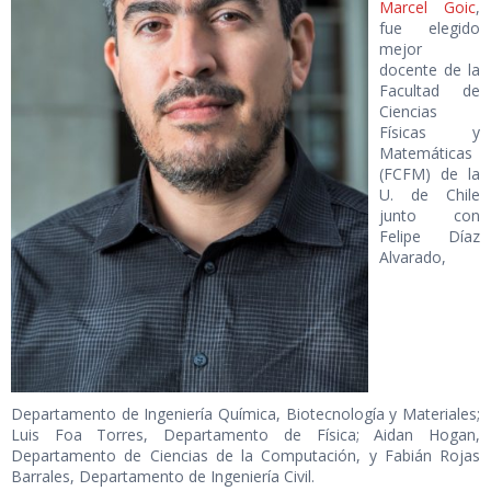
Marcel Goic
,
fue elegido
mejor
docente de la
Facultad de
Ciencias
Físicas y
Matemáticas
(FCFM) de la
U. de Chile
junto con
Felipe Díaz
Alvarado,
Departamento de Ingeniería Química, Biotecnología y Materiales;
Luis Foa Torres, Departamento de Física; Aidan Hogan,
Departamento de Ciencias de la Computación, y Fabián Rojas
Barrales, Departamento de Ingeniería Civil.