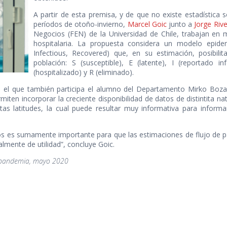
A partir de esta premisa, y de que no existe estadístic
períodos de otoño-invierno,
Marcel Goic
junto a
Jorge Riv
Negocios (FEN) de la Universidad de Chile, trabajan en
hospitalaria. La propuesta considera un modelo epidem
Infectious, Recovered) que, en su estimación, posibili
población: S (susceptible), E (latente), I (reportado i
(hospitalizado) y R (eliminado).
n el que también participa el alumno del Departamento Mirko Bozan
ten incorporar la creciente disponibilidad de datos de distintita 
tas latitudes, la cual puede resultar muy informativa para informa
os es sumamente importante para que las estimaciones de flujo de p
lmente de utilidad”, concluye Goic.
l pandemia, mayo 2020