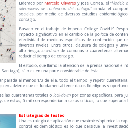
Liderado por
Marcelo Olivares
y José Correa, el “
Modelo d
alternativas de contención del contagio”
simula el compor
sociales, por medio de diversos estudios epidemiológicos
contagio.
Basado en el trabajo de Imperial College Covid19 Res
impacto significativo en el cambio de la política de cont
efectividad de medidas específicas de contención que r
diversos niveles. Entre otros, clausura de colegios y uni
alto riesgo
, lock-down
de comunas o cuarentenas alternad
reducir el tiempo de contagio.
El estudio, que llamó la atención de la prensa nacional e in
 Santiago), sí lo es en una parte considerable de ésta.
r parada al menos 1/3 de ella, todo el tiempo, y repetir cuarente
s, quien advierte que es fundamental tener datos fidedignos y oportu
rse las cuarentenas totales o
lock-down
por zonas específicas, para j
, de éstos, 5 mil corresponderían a casos críticos; lo que superaría
Estrategias de testeo
Una estrategia de aplicación que maximice/optimice la ca
control epidemiológico es lo que persigue la investiga