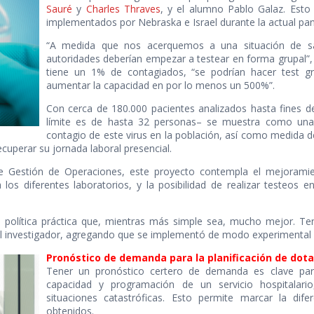
Sauré
y
Charles Thraves
, y el alumno Pablo Galaz. Esto
implementados por Nebraska e Israel durante la actual pa
“A medida que nos acerquemos a una situación de sat
autoridades deberían empezar a testear en forma grupal”, 
tiene un 1% de contagiados, “se podrían hacer test g
aumentar la capacidad en por lo menos un 500%”.
Con cerca de 180.000 pacientes analizados hasta fines de 
límite es de hasta 32 personas– se muestra como una 
contagio de este virus en la población, así como medida de
cuperar su jornada laboral presencial.
de Gestión de Operaciones, este proyecto contempla el mejoramien
os diferentes laboratorios, y la posibilidad de realizar testeos e
 política práctica que, mientras más simple sea, mucho mejor. T
e el investigador, agregando que se implementó de modo experimental 
Pronóstico de demanda para la planificación de dota
Tener un pronóstico certero de demanda es clave para
capacidad y programación de un servicio hospitalari
situaciones catastróficas. Esto permite marcar la dif
obtenidos.