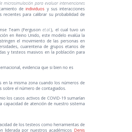
e microsimulación para evaluar intervenciones
tamiento de
individuos
y sus interacciones
 recientes para calibrar su probabilidad de
ponse Team (Ferguson
et.al.
), el cual tuvo un
ención en Reino Unido, este modelo evalúa la
estringen el movimiento de las personas en
versidades, cuarentena de grupos etarios de
as y testeos masivos en la población para
ternacional, evidencia que si bien no es
nas en la misma zona cuando los números de
nos sobre el número de contagiados.
unio los casos activos de COVID-19 sumarían
 la capacidad de atención de nuestro sistema
pacidad de los testeos como herramientas de
ción liderada por nuestros académicos
Denis