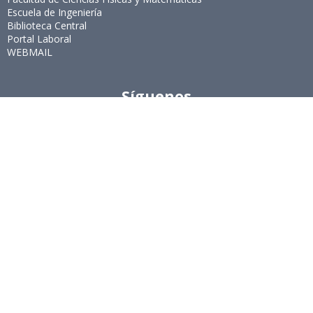
Escuela de Ingeniería
Biblioteca Central
Portal Laboral
WEBMAIL
Síguenos
Twitter
LinkedIn
Youtube
Instagram
Suscríbete
Para recibir el newsletter en tu e-mail.