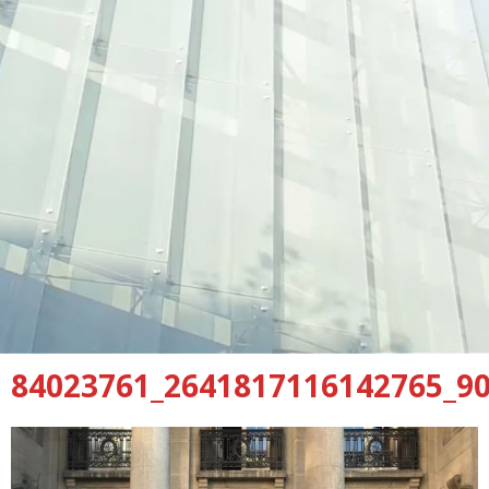
84023761_2641817116142765_9